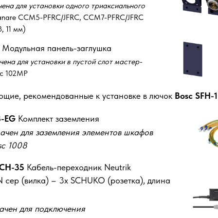
ена для установки одного триаксиального
nare CCM5-PFRC/JFRC, CCM7-PFRC/JFRC
, 11 мм)
Модульная панель-заглушка
ена для установки в пустой слот мастер-
c 102MP
ющие, рекомендованные к установке в лючок
Bosc SFH-
8-EG
Комплект заземления
ачен для заземления элементов шкафов
sc 1008
CH-35
Кабель-переходник Neutrik
сер (вилка) – 3x SCHUKO (розетка), длина
ачен для подключения