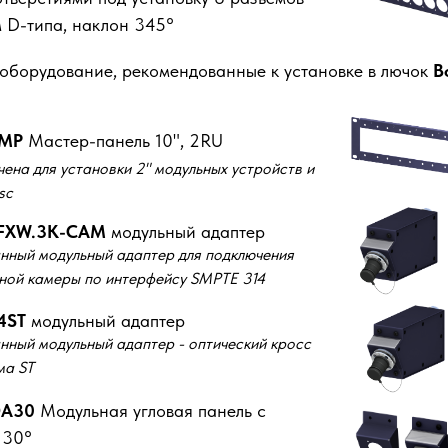
 D-типа, наклон 345°
оборудование, рекомендованные к установке в лючок
B
-MP
Мастер-панель 10", 2RU
ена для установки 2" модульных устройств и
sc
-FXW.3K-CAM
модульный адаптер
ный модульный адаптер для подключения
ной камеры по интерфейсу SMPTE 314
4ST
модульный адаптер
ный модульный адаптер - оптический кросс
ма ST
DA30
Модульная угловая панель с
 30°