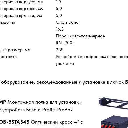
атериала корпуса, мм
1,5
атериала каркаса, мм
5,0
атериала крышки, мм
5,0
изделия
Сталь 08пс
16,3
Порошково-полимерное
RAL 9004
ный размер, мм
238
поставки:
Устройство в собранном виде, пасп
упаковка
 оборудование, рекомендованные к установке в лючок
B
-MP
Монтажная полка для установки
 устройств Bosc и Profitt ProBox
FOB-8STA345
Оптический кросс 4" с