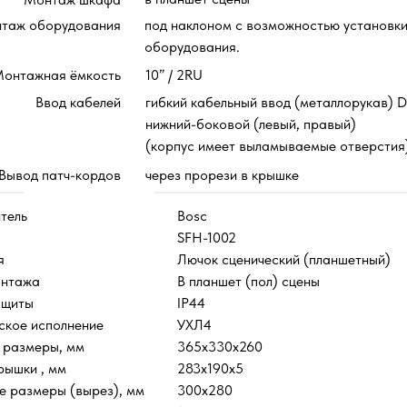
таж оборудования
под наклоном с возможностью установки
оборудования.
онтажная ёмкость
10” / 2RU
Ввод кабелей
гибкий кабельный ввод (металлорукав) D
нижний-боковой (левый, правый)
(корпус имеет выламываемые отверстия
Вывод патч-кордов
через прорези в крышке
тель
Bosc
SFH-1002
я
Лючок сценический (планшетный)
онтажа
В планшет (пол) сцены
ащиты
IP44
ское исполнение
УХЛ4
 размеры, мм
365x330x260
рышки , мм
283x190x5
 размеры (вырез), мм
300x280