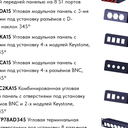
 передней панелью на 8 ST портов
3DA15
Угловая модульная панель с 3-мя
ми под установку разъёмов с D-
 наклон 345°
4KA15
Угловая модульная панель с
ми под установку 4-х модулей Keystone,
45°
4CA15
Угловая модульная панель с
ми под установку 4-х разъёмов BNC,
45°
2С2KA15
Комбинированная угловая
 панель с отверстиями под установку
мов BNC и 2-х модулей Keystone,
45°
-TP78AD345
Угловая терминальная
отверстиями под установку 8 разъемов