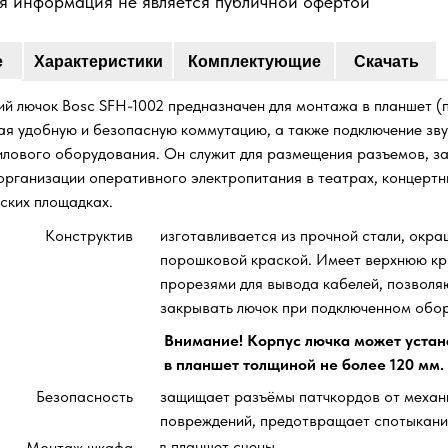
я информация не является публичной офертой
е
Характеристики
Комплектующие
Скачать
й лючок Bosc SFH-1002 предназначен для монтажа в планшет (п
ая удобную и безопасную коммутацию, а также подключение зву
силового оборудования. Он служит для размещения разъемов, з
организации оперативного электропитания в театрах, концертн
ских площадках.
Конструктив
изготавливается из прочной стали, окр
порошковой краской. Имеет верхнюю кр
прорезями для вывода кабелей, позвол
закрывать лючок при подключенном обо
Внимание! Корпус лючка может устан
в планшет толщиной не более 120 мм.
Безопасность
защищает разъёмы патчкордов от механ
повреждений, предотвращает спотыкани
в планшет сцены
Монтаж шкафа