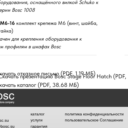
орудования, оснащённого вилкой Schuko к
ерии Bosc 1008
-M6-16
комплект крепежа M6 (винт, шайба,
гайка)
ачен для крепления оборудования к
м профилям в шкафах Bosc
качать отказное письмо (PDF, 1.19 МБ)
Скачать презентацию Bosc Stage Floor Hatch (PDF,
качать каталог (PDF, 38.68 МБ)
каталог
политика конфиденциальности
услуги
пользовательское Соглашение
sc.su
@bosc.su
гарантия