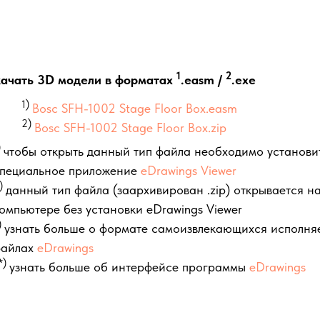
1
2
ачать 3D модели в форматах
.easm /
.exe
1)
Bosc SFH-1002 Stage Floor Box.easm
2)
Bosc SFH-1002 Stage Floor Box.zip
)
чтобы открыть данный тип файла необходимо установи
пециальное приложение
eDrawings Viewer
)
данный тип файла (заархивирован .zip) открывается н
омпьютере без установки eDrawings Viewer
)
узнать больше о формате самоизвлекающихся исполня
файлах
eDrawings
*)
узнать больше об интерфейсе программы
eDrawings